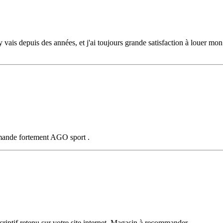
J'y vais depuis des années, et j'ai toujours grande satisfaction à louer mo
ommande fortement AGO sport .
criptif retenu sur votre site internet. Magasin à recommander.